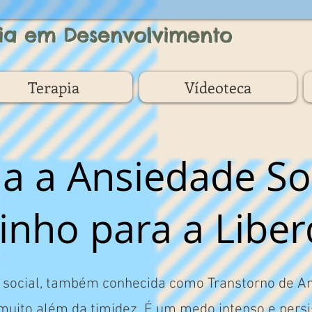
ia em Desenvolvimento
Terapia
Vídeoteca
a a Ansiedade Soc
nho para a Libe
 social, também conhecida como Transtorno de An
 muito além da timidez. É um medo intenso e persi