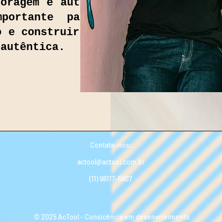
oragem e autocuidado.
portante passo para
o e construir uma vida
 autêntica.
Contate-nos:
actool@actool.com.br
(
11) 98117-5807
© 2025 AcTool - Consicência em desenvolvimento