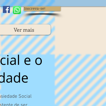
Inscreva-se!
Ver mais
ial e o
rdade
siedade Social
stente de ser