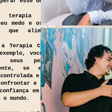
uperar esse desafio.
 A terapia ajuda a
seu medo e os padrões
os que alimentam a
 a Terapia Cognitivo-
exemplo, você aprende
r seus pensamentos
mente, se expor às
 controlada e segura.
confrontar e vencer os
confiança em si mesmo
m o mundo.