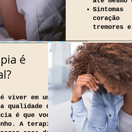
até mesmo 
Sintomas 
coração 
tremores e
pia é
l?
 é viver em uma prisão
 a qualidade dos seus
ícia é que você não
inho. A terapia é o