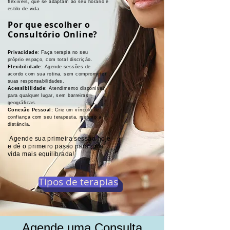
flexíveis, que se adaptam ao seu horário e
estilo de vida.
Por que escolher o
Consultório Online?
Privacidade
: Faça terapia no seu
próprio espaço, com total discrição.
Flexibilidade:
Agende sessões de
acordo com sua rotina, sem comprometer
suas responsabilidades.
Acessibilidade
: Atendimento disponível
para qualquer lugar, sem barreiras
geográficas.
Conexão Pessoal:
Crie um vínculo de
confiança com seu terapeuta, mesmo à
distância.
Agende sua primeira sessão hoje
e dê o primeiro passo para uma
vida mais equilibrada!​
Tipos de terapias
Agende uma Consulta